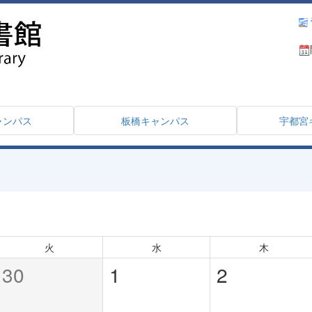
ャンパス
板橋キャンパス
宇都宮
火
水
木
30
1
2