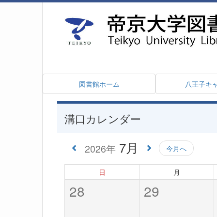
図書館ホーム
八王子キ
溝口カレンダー
7月
2026年
今月へ
日
月
28
29