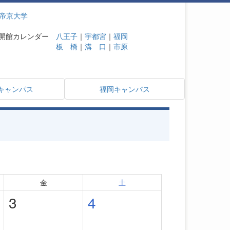
帝京大学
開館カレンダー
八王子
｜
宇都宮
｜
福岡
板 橋
｜
溝 口
｜
市原
キャンパス
福岡キャンパス
金
土
3
4