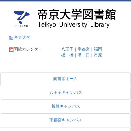
帝京大学
開館カレンダー
八王子
｜
宇都宮
｜
福岡
板 橋
｜
溝 口
｜
市原
図書館ホーム
八王子キャンパス
板橋キャンパス
宇都宮キャンパス