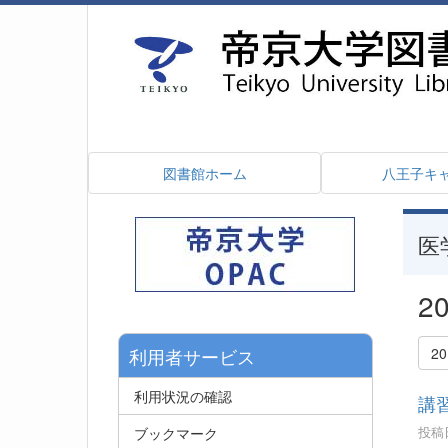
図書館ホーム
八王子キ
医
2
利用者サービス
2
利用状況の確認
講
投稿日
ブックマーク