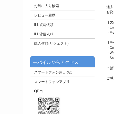
お気に入り検索
過去
お貸
レビュー履歴
【文
ILL複写依頼
・
En
・Me
ILL貸借依頼
【デ
購入依頼(リクエスト)
・Coc
・Web
・Sc
モバイルからアクセス
＊括
スマートフォン用OPAC
ご希
スマートフォンアプリ
QRコード