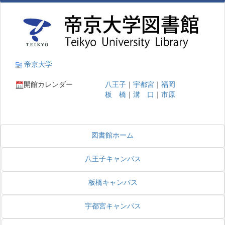
帝京大学
開館カレンダー
八王子
｜
宇都宮
｜
福岡
板 橋
｜
溝 口
｜
市原
図書館ホーム
八王子キャンパス
板橋キャンパス
宇都宮キャンパス