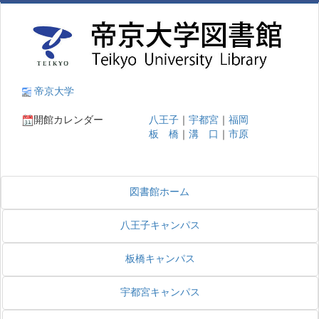
帝京大学
開館カレンダー
八王子
｜
宇都宮
｜
福岡
板 橋
｜
溝 口
｜
市原
図書館ホーム
八王子キャンパス
板橋キャンパス
宇都宮キャンパス