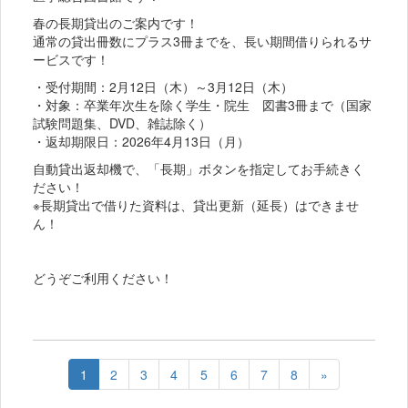
春の長期貸出のご案内です！
通常の貸出冊数にプラス3冊までを、長い期間借りられるサ
ービスです！
・受付期間：2月12日（木）～3月12日（木）
・対象：卒業年次生を除く学生・院生 図書3冊まで（国家
試験問題集、DVD、雑誌除く）
・返却期限日：2026年4月13日（月）
自動貸出返却機で、「長期」ボタンを指定してお手続きく
ださい！
※長期貸出で借りた資料は、貸出更新（延長）はできませ
ん！
どうぞご利用ください！
1
2
3
4
5
6
7
8
»